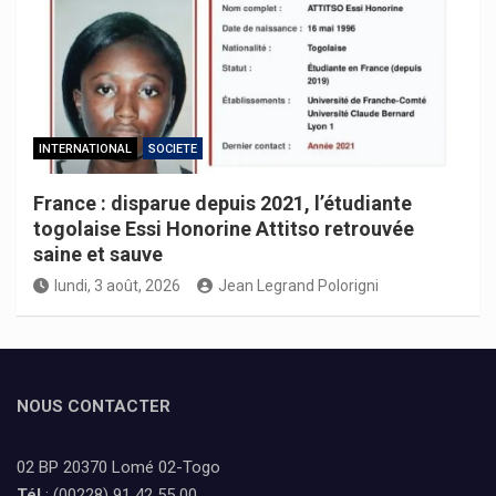
INTERNATIONAL
SOCIETE
France : disparue depuis 2021, l’étudiante
togolaise Essi Honorine Attitso retrouvée
saine et sauve
lundi, 3 août, 2026
Jean Legrand Polorigni
NOUS CONTACTER
02 BP 20370 Lomé 02-Togo
Tél
: (00228) 91 42 55 00