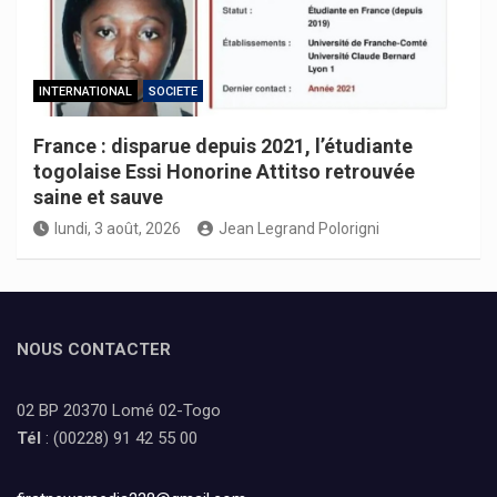
INTERNATIONAL
SOCIETE
France : disparue depuis 2021, l’étudiante
togolaise Essi Honorine Attitso retrouvée
saine et sauve
lundi, 3 août, 2026
Jean Legrand Polorigni
NOUS CONTACTER
02 BP 20370 Lomé 02-Togo
Tél
: (00228) 91 42 55 00