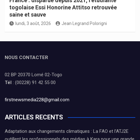
France : disparue depuis 2021, l’étudiante
togolaise Essi Honorine Attitso retrouvée
saine et sauve
lundi, 3 août, 2026
Jean Legrand Polorigni
NOUS CONTACTER
02 BP 20370 Lomé 02-Togo
Tél
: (00228) 91 42 55 00
firstnewsmedia228@gmail.com
ARTICLES RECENTS
Adaptation aux changements climatiques : La FAO et l’ATJ2E
outillent les professionnels des médias à Kara pour une grande