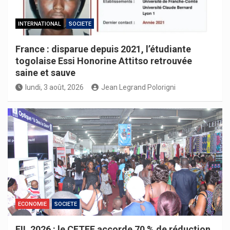
INTERNATIONAL
SOCIETE
France : disparue depuis 2021, l’étudiante
togolaise Essi Honorine Attitso retrouvée
saine et sauve
lundi, 3 août, 2026
Jean Legrand Polorigni
ECONOMIE
SOCIETE
FIL 2026 : le CETEF accorde 70 % de réduction