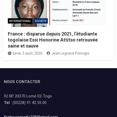
INTERNATIONAL
SOCIETE
France : disparue depuis 2021, l’étudiante
togolaise Essi Honorine Attitso retrouvée
saine et sauve
lundi, 3 août, 2026
Jean Legrand Polorigni
NOUS CONTACTER
02 BP 20370 Lomé 02-Togo
Tél
: (00228) 91 42 55 00