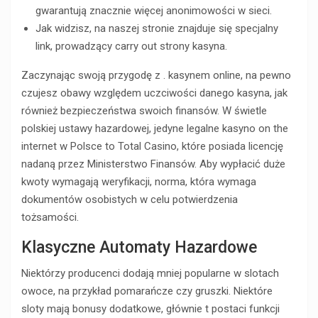
gwarantują znacznie więcej anonimowości w sieci.
Jak widzisz, na naszej stronie znajduje się specjalny
link, prowadzący carry out strony kasyna.
Zaczynając swoją przygodę z . kasynem online, na pewno
czujesz obawy względem uczciwości danego kasyna, jak
również bezpieczeństwa swoich finansów. W świetle
polskiej ustawy hazardowej, jedyne legalne kasyno on the
internet w Polsce to Total Casino, które posiada licencję
nadaną przez Ministerstwo Finansów. Aby wypłacić duże
kwoty wymagają weryfikacji, norma, która wymaga
dokumentów osobistych w celu potwierdzenia
tożsamości.
Klasyczne Automaty Hazardowe
Niektórzy producenci dodają mniej popularne w slotach
owoce, na przykład pomarańcze czy gruszki. Niektóre
sloty mają bonusy dodatkowe, głównie t postaci funkcji