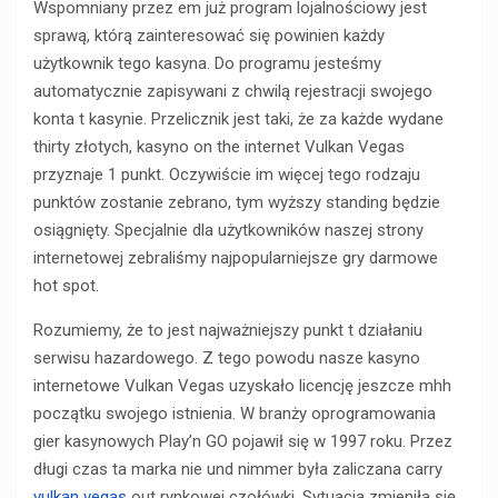
Wspomniany przez em już program lojalnościowy jest
sprawą, którą zainteresować się powinien każdy
użytkownik tego kasyna. Do programu jesteśmy
automatycznie zapisywani z chwilą rejestracji swojego
konta t kasynie. Przelicznik jest taki, że za każde wydane
thirty złotych, kasyno on the internet Vulkan Vegas
przyznaje 1 punkt. Oczywiście im więcej tego rodzaju
punktów zostanie zebrano, tym wyższy standing będzie
osiągnięty. Specjalnie dla użytkowników naszej strony
internetowej zebraliśmy najpopularniejsze gry darmowe
hot spot.
Rozumiemy, że to jest najważniejszy punkt t działaniu
serwisu hazardowego. Z tego powodu nasze kasyno
internetowe Vulkan Vegas uzyskało licencję jeszcze mhh
początku swojego istnienia. W branży oprogramowania
gier kasynowych Play’n GO pojawił się w 1997 roku. Przez
długi czas ta marka nie und nimmer była zaliczana carry
vulkan vegas
out rynkowej czołówki. Sytuacja zmieniła się