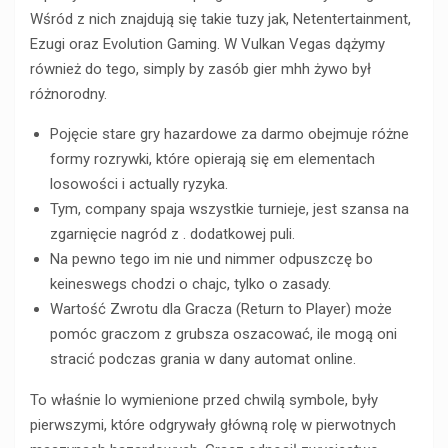
Wśród z nich znajdują się takie tuzy jak, Netentertainment,
Ezugi oraz Evolution Gaming. W Vulkan Vegas dążymy
również do tego, simply by zasób gier mhh żywo był
różnorodny.
Pojęcie stare gry hazardowe za darmo obejmuje różne
formy rozrywki, które opierają się em elementach
losowości i actually ryzyka.
Tym, company spaja wszystkie turnieje, jest szansa na
zgarnięcie nagród z . dodatkowej puli.
Na pewno tego im nie und nimmer odpuszczę bo
keineswegs chodzi o chajc, tylko o zasady.
Wartość Zwrotu dla Gracza (Return to Player) może
pomóc graczom z grubsza oszacować, ile mogą oni
stracić podczas grania w dany automat online.
To właśnie lo wymienione przed chwilą symbole, były
pierwszymi, które odgrywały główną rolę w pierwotnych