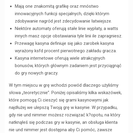
Mają one znakomitą grafikę oraz mnóstwo
innowacyjnych funkcji specjalnych, dzięki którym
zdobywanie nagród jest zdecydowanie łatwiejsze.
Niektóre automaty oferują stałe linie wypłaty, a watts
innych masz opcje obstawiania tyle linii ile zapragniesz.
Przewagę kasyna definiuje się jako zarobek kasyna
wyrażony ksfd procent pierwotnego zakładu gracza.
Kasyna internetowe oferują wiele atrakcyjnych
bonusów, których głównym zadaniem jest przyciągnąć
do gry nowych graczy.
W tym miejscu w grę wchodzi powód dlaczego użyliśmy
słowa „teoretycznie”. Poniżej opisaliśmy kilka wskazówek,
które pomogą Ci cieszyć się grami kasynowymi jak
najdłużej we ulepszą Twoją grę w kasynie. W przypadku,
gdy nie und nimmer możesz rozwiązać k?opotu, na który
natknąłeś się podczas gry w kasynie, an obsługa klienta
nie und nimmer jest dostępna aby Ci pomóc, zawsze