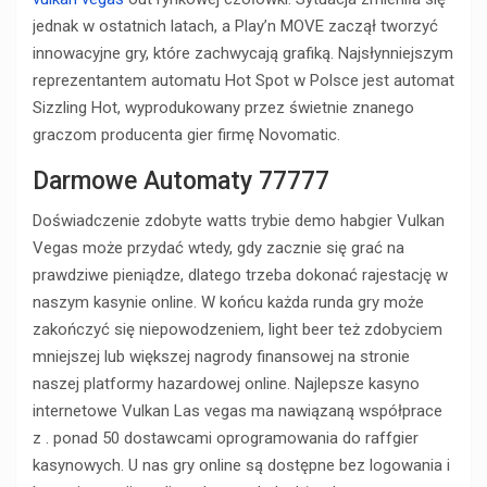
jednak w ostatnich latach, a Play’n MOVE zaczął tworzyć
innowacyjne gry, które zachwycają grafiką. Najsłynniejszym
reprezentantem automatu Hot Spot w Polsce jest automat
Sizzling Hot, wyprodukowany przez świetnie znanego
graczom producenta gier firmę Novomatic.
Darmowe Automaty 77777
Doświadczenie zdobyte watts trybie demo habgier Vulkan
Vegas może przydać wtedy, gdy zacznie się grać na
prawdziwe pieniądze, dlatego trzeba dokonać rajestację w
naszym kasynie online. W końcu każda runda gry może
zakończyć się niepowodzeniem, light beer też zdobyciem
mniejszej lub większej nagrody finansowej na stronie
naszej platformy hazardowej online. Najlepsze kasyno
internetowe Vulkan Las vegas ma nawiązaną współprace
z . ponad 50 dostawcami oprogramowania do raffgier
kasynowych. U nas gry online są dostępne bez logowania i