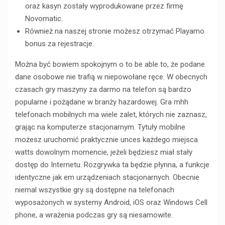
oraz kasyn zostały wyprodukowane przez firmę
Novomatic.
Również na naszej stronie możesz otrzymać Playamo
bonus za rejestracje.
Można być bowiem spokojnym o to be able to, że podane
dane osobowe nie trafią w niepowołane ręce. W obecnych
czasach gry maszyny za darmo na telefon są bardzo
popularne i pożądane w branży hazardowej. Gra mhh
telefonach mobilnych ma wiele zalet, których nie zaznasz,
grając na komputerze stacjonarnym. Tytuły mobilne
możesz uruchomić praktycznie unces każdego miejsca
watts dowolnym momencie, jeżeli będziesz miał stały
dostęp do Internetu. Rozgrywka ta będzie płynna, a funkcje
identyczne jak em urządzeniach stacjonarnych. Obecnie
niemal wszystkie gry są dostępne na telefonach
wyposażonych w systemy Android, iOS oraz Windows Cell
phone, a wrażenia podczas gry są niesamowite.