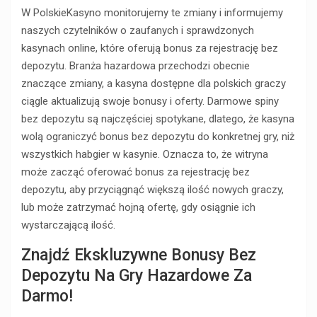
W PolskieKasyno monitorujemy te zmiany i informujemy
naszych czytelników o zaufanych i sprawdzonych
kasynach online, które oferują bonus za rejestrację bez
depozytu. Branża hazardowa przechodzi obecnie
znaczące zmiany, a kasyna dostępne dla polskich graczy
ciągle aktualizują swoje bonusy i oferty. Darmowe spiny
bez depozytu są najczęściej spotykane, dlatego, że kasyna
wolą ograniczyć bonus bez depozytu do konkretnej gry, niż
wszystkich habgier w kasynie. Oznacza to, że witryna
może zacząć oferować bonus za rejestrację bez
depozytu, aby przyciągnąć większą ilość nowych graczy,
lub może zatrzymać hojną ofertę, gdy osiągnie ich
wystarczającą ilość.
Znajdź Ekskluzywne Bonusy Bez
Depozytu Na Gry Hazardowe Za
Darmo!