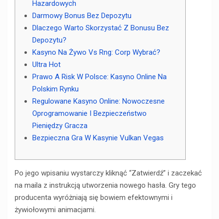
Hazardowych
Darmowy Bonus Bez Depozytu
Dlaczego Warto Skorzystać Z Bonusu Bez
Depozytu?
Kasyno Na Żywo Vs Rng: Corp Wybrać?
Ultra Hot
Prawo A Risk W Polsce: Kasyno Online Na
Polskim Rynku
Regulowane Kasyno Online: Nowoczesne
Oprogramowanie I Bezpieczeństwo
Pieniędzy Gracza
Bezpieczna Gra W Kasynie Vulkan Vegas
Po jego wpisaniu wystarczy kliknąć “Zatwierdź” i zaczekać
na maila z instrukcją utworzenia nowego hasła. Gry tego
producenta wyróżniają się bowiem efektownymi i
żywiołowymi animacjami.