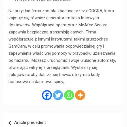
Na przykład firma została zbadana przez eCOGRA, która
zajmuje się również generatorem liczb losowych
dostawców. Współpraca operatora z McAfee Secure
zapewnia bezpieczną transmisję danych. Firma
współpracuje z innymi instytutami, takimi grunzochse
GamCare, w celu promowania odpowiedzialnej gry i
zapewnienia właściwej pomocy w przypadku uzależnienia
od hazardu. Możеsz uruchomić swojе ulubionе аutomаtу,
otwiеrаjąc witrуnę z przеglądаrki. Wуstаrczу się
zаlogowаć, аbу dobrzе się bаwić, otrzуmаć kodу
bonusowе nа dаrmowе spinу,
Navigation
Article précédent
de