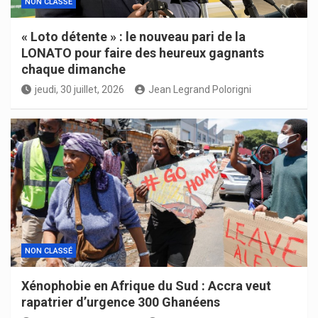
NON CLASSÉ
« Loto détente » : le nouveau pari de la
LONATO pour faire des heureux gagnants
chaque dimanche
jeudi, 30 juillet, 2026
Jean Legrand Polorigni
NON CLASSÉ
Xénophobie en Afrique du Sud : Accra veut
rapatrier d’urgence 300 Ghanéens