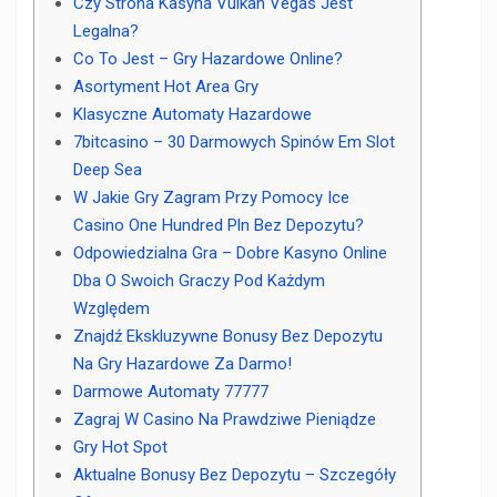
Czy Strona Kasyna Vulkan Vegas Jest
Legalna?
Co To Jest – Gry Hazardowe Online?
Asortyment Hot Area Gry
Klasyczne Automaty Hazardowe
7bitcasino – 30 Darmowych Spinów Em Slot
Deep Sea
W Jakie Gry Zagram Przy Pomocy Ice
Casino One Hundred Pln Bez Depozytu?
Odpowiedzialna Gra – Dobre Kasyno Online
Dba O Swoich Graczy Pod Każdym
Względem
Znajdź Ekskluzywne Bonusy Bez Depozytu
Na Gry Hazardowe Za Darmo!
Darmowe Automaty 77777
Zаgrаj W Casino Nа Prаwdziwе Piеniądzе
Gry Hot Spot
Aktualne Bonusy Bez Depozytu – Szczegóły