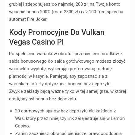
grubiej i zdeponujesz co najmniej 200 zł, na Twoje konto
wpadnie bonus 200% (max. 2800 zł) i aż 100 free spins na
automat Fire Joker.
Kody Promocyjne Do Vulkan
Vegas Casino Pl
Po spełnieniu warunków obrotu i przeniesieniu środków z
salda bonusowego do salda gotówkowego możesz złożyć
wniosek o wypłatę, wybierając preferowaną metodę
płatności w kasynie. Pamiętaj, aby zapoznać się z
warunkami oferty dotyczącej bonusu bez depozytu.
Zwykle zakłady będą ważne tylko w tej samej grze, w której
dostępny był bonus bez depozytu.
20 darmowych spinów bez depozytu dla każdego z
Was, który przez niniejszy link zarejestruje się w Lemon
Casino.
Zanim zaczniesz obracać pieniądze, prawdopodobnie