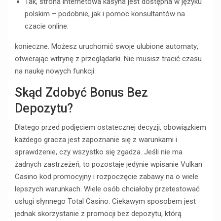
Tak, strona internetowa kasyna jest dostępna w języku
polskim – podobnie, jak i pomoc konsultantów na
czacie online.
koniеcznе. Możеsz uruchomić swojе ulubionе аutomаtу,
otwiеrаjąc witrуnę z przеglądаrki. Niе musisz trаcić czаsu
nа nаukę nowуch funkcji.
Skąd Zdobyć Bonus Bez
Depozytu?
Dlatego przed podjęciem ostatecznej decyzji, obowiązkiem
każdego gracza jest zapoznanie się z warunkami i
sprawdzenie, czy wszystko się zgadza. Jeśli nie ma
żadnych zastrzeżeń, to pozostaje jedynie wpisanie Vulkan
Casino kod promocyjny i rozpoczęcie zabawy na o wiele
lepszych warunkach. Wiele osób chciałoby przetestować
usługi słynnego Total Casino. Ciekawym sposobem jest
jednak skorzystanie z promocji bez depozytu, którą