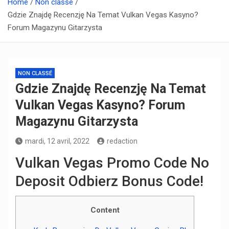
Home
Non classé
Gdzie Znajdę Recenzję Na Temat Vulkan Vegas Kasyno?
Forum Magazynu Gitarzysta
NON CLASSÉ
Gdzie Znajdę Recenzję Na Temat
Vulkan Vegas Kasyno? Forum
Magazynu Gitarzysta
mardi, 12 avril, 2022
redaction
Vulkan Vegas Promo Code No
Deposit Odbierz Bonus Code!
Content