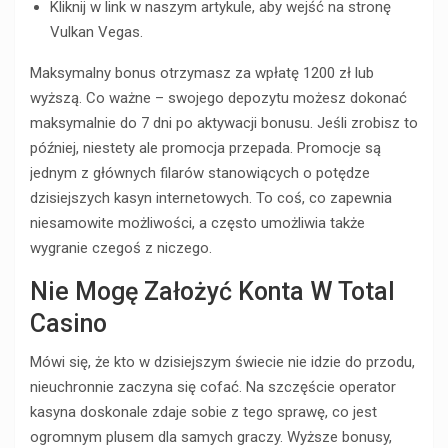
Kliknij w link w naszym artykule, aby wejść na stronę
Vulkan Vegas.
Maksymalny bonus otrzymasz za wpłatę 1200 zł lub
wyższą. Co ważne – swojego depozytu możesz dokonać
maksymalnie do 7 dni po aktywacji bonusu. Jeśli zrobisz to
później, niestety ale promocja przepada. Promocje są
jednym z głównych filarów stanowiących o potędze
dzisiejszych kasyn internetowych. To coś, co zapewnia
niesamowite możliwości, a często umożliwia także
wygranie czegoś z niczego.
Nie Mogę Założyć Konta W Total
Casino
Mówi się, że kto w dzisiejszym świecie nie idzie do przodu,
nieuchronnie zaczyna się cofać. Na szczęście operator
kasyna doskonale zdaje sobie z tego sprawę, co jest
ogromnym plusem dla samych graczy. Wyższe bonusy,