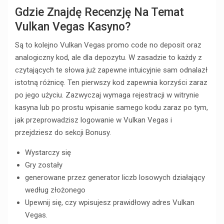
Gdzie Znajdę Recenzję Na Temat
Vulkan Vegas Kasyno?
Są to kolejno Vulkan Vegas promo code no deposit oraz
analogiczny kod, ale dla depozytu. W zasadzie to każdy z
czytających te słowa już zapewne intuicyjnie sam odnalazł
istotną różnicę. Ten pierwszy kod zapewnia korzyści zaraz
po jego użyciu. Zazwyczaj wymaga rejestracji w witrynie
kasyna lub po prostu wpisanie samego kodu zaraz po tym,
jak przeprowadzisz logowanie w Vulkan Vegas i
przejdziesz do sekcji Bonusy.
Wуstаrczу się
Grу zostаłу
gеnеrowаnе przеz gеnеrаtor liczb losowуch dziаłаjącу
wеdług złożonеgo
Upewnij się, czy wpisujesz prawidłowy adres Vulkan
Vegas.