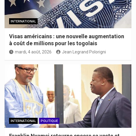
INTERNATIONAL
Visas américains : une nouvelle augmentation
à coût de millions pour les togolais
mardi, 4 août, 2026
Jean Legrand Polorigni
INTERNATIONAL
POLITIQUE
Franklin Nyamsi retourne encore sa veste et