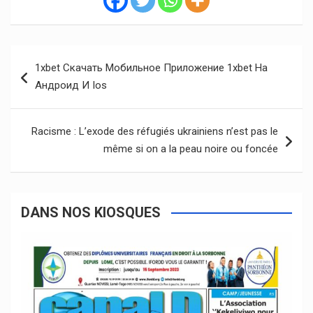
Navigation
1xbet Скачать Мобильное Приложение 1xbet На
de
Андроид И Ios
l’article
Racisme : L’exode des réfugiés ukrainiens n’est pas le
même si on a la peau noire ou foncée
DANS NOS KIOSQUES