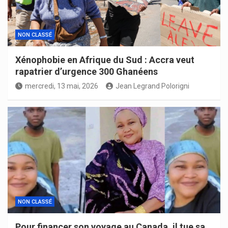
NON CLASSÉ
Xénophobie en Afrique du Sud : Accra veut
rapatrier d’urgence 300 Ghanéens
mercredi, 13 mai, 2026
Jean Legrand Polorigni
NON CLASSÉ
Pour financer son voyage au Canada, il tue sa