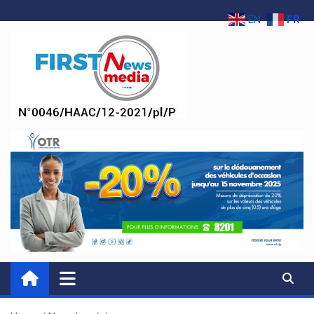
Skip
EN
FR
to
content
FIRST-NEWS MEDIA