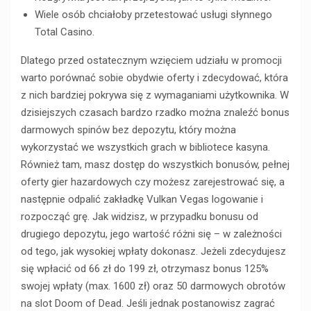
Wiele osób chciałoby przetestować usługi słynnego
Total Casino.
Dlatego przed ostatecznym wzięciem udziału w promocji
warto porównać sobie obydwie oferty i zdecydować, która
z nich bardziej pokrywa się z wymaganiami użytkownika. W
dzisiejszych czasach bardzo rzadko można znaleźć bonus
darmowych spinów bez depozytu, który można
wykorzystać we wszystkich grach w bibliotece kasyna.
Również tam, masz dostęp do wszystkich bonusów, pełnej
oferty gier hazardowych czy możesz zarejestrować się, a
następnie odpalić zakładkę Vulkan Vegas logowanie i
rozpocząć grę. Jak widzisz, w przypadku bonusu od
drugiego depozytu, jego wartość różni się – w zależności
od tego, jak wysokiej wpłaty dokonasz. Jeżeli zdecydujesz
się wpłacić od 66 zł do 199 zł, otrzymasz bonus 125%
swojej wpłaty (max. 1600 zł) oraz 50 darmowych obrotów
na slot Doom of Dead. Jeśli jednak postanowisz zagrać