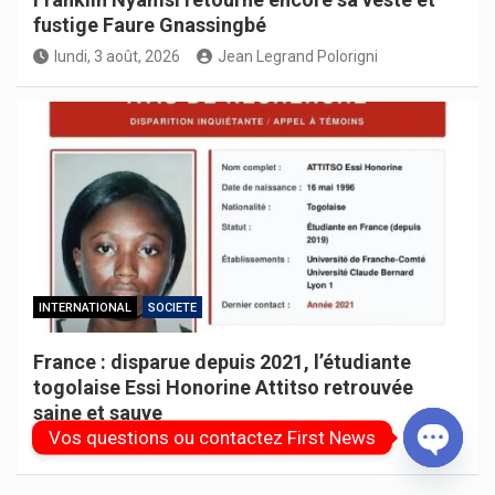
fustige Faure Gnassingbé
lundi, 3 août, 2026
Jean Legrand Polorigni
INTERNATIONAL
SOCIETE
France : disparue depuis 2021, l’étudiante
togolaise Essi Honorine Attitso retrouvée
saine et sauve
Vos questions ou contactez First News
lundi, 3 août, 2026
Jean Legrand Polorigni
Open ch