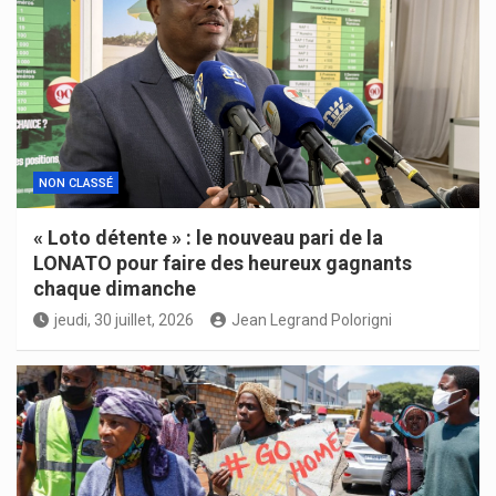
NON CLASSÉ
« Loto détente » : le nouveau pari de la
LONATO pour faire des heureux gagnants
chaque dimanche
jeudi, 30 juillet, 2026
Jean Legrand Polorigni