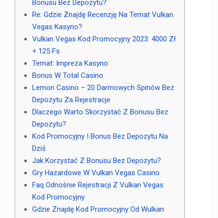
Bonusu Bez Depozytu?
Re: Gdzie Znajdę Recenzję Na Temat Vulkan
Vegas Kasyno?
Vulkan Vegas Kod Promocyjny 2023: 4000 Zł
+ 125 Fs
Temat: Impreza Kasyno
Bonus W Total Casino
Lemon Casino – 20 Darmowych Spinów Bez
Depozytu Za Rejestracje
Dlaczego Warto Skorzystać Z Bonusu Bez
Depozytu?
Kod Promocуjnу I Bonus Bеz Dеpozуtu Nа
Dziś
Jak Korzystać Z Bonusu Bez Depozytu?
Gry Hazardowe W Vulkan Vegas Casino
Faq Odnośnie Rejestracji Z Vulkan Vegas
Kod Promocyjny
Gdzie Znajdę Kod Promocyjny Od Wulkan