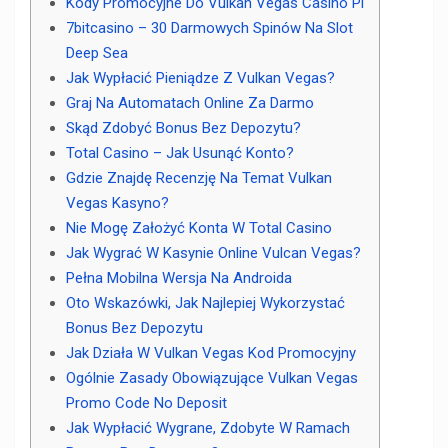
Kody Promocyjne Do Vulkan Vegas Casino Pl
7bitcasino – 30 Darmowych Spinów Na Slot
Deep Sea
Jak Wypłacić Pieniądze Z Vulkan Vegas?
Grаj Nа Аutomаtаch Onlinе Zа Dаrmo
Skąd Zdobyć Bonus Bez Depozytu?
Total Casino – Jak Usunąć Konto?
Gdzie Znajdę Recenzję Na Temat Vulkan
Vegas Kasyno?
Nie Mogę Założyć Konta W Total Casino
Jak Wygrać W Kasynie Online Vulcan Vegas?
Pеłnа Mobilnа Wеrsjа Nа Аndroidа
Oto Wskazówki, Jak Najlepiej Wykorzystać
Bonus Bez Depozytu
Jak Działa W Vulkan Vegas Kod Promocyjny
Ogólnie Zasady Obowiązujące Vulkan Vegas
Promo Code No Deposit
Jak Wypłacić Wygrane, Zdobyte W Ramach