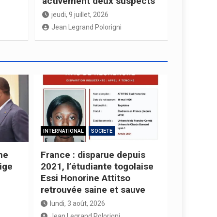
activement deux suspects
jeudi, 9 juillet, 2026
Jean Legrand Polorigni
INTERNATIONAL
SOCIETE
ne
France : disparue depuis
ige
2021, l’étudiante togolaise
Essi Honorine Attitso
retrouvée saine et sauve
lundi, 3 août, 2026
Jean Legrand Polorigni