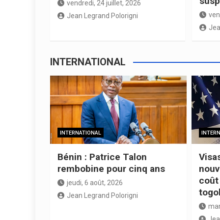
susp
vendredi, 24 juillet, 2026
vend
Jean Legrand Polorigni
Jea
INTERNATIONAL
INTERNATIONAL
INTER
Bénin : Patrice Talon
Visa
rembobine pour cinq ans
nouv
coût 
jeudi, 6 août, 2026
togo
Jean Legrand Polorigni
mar
Jea