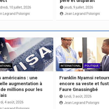
ect
père et disparaît
redi, 10 juillet, 2026
jeudi, 9 juillet, 2026
n Legrand Polorigni
Jean Legrand Polorigni
NATIONAL
INTERNATIONAL
POLITIQUE
s américains : une
Franklin Nyamsi retour
elle augmentation à
encore sa veste et fust
de millions pour les
Faure Gnassingbé
lais
lundi, 3 août, 2026
di, 4 août, 2026
Jean Legrand Polorigni
n Legrand Polorigni