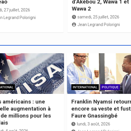
éao
d’Akébou 2, Wawa 1 et
Wawa 2
i, 27 juillet, 2026
samedi, 25 juillet, 2026
n Legrand Polorigni
Jean Legrand Polorigni
NATIONAL
INTERNATIONAL
POLITIQUE
s américains : une
Franklin Nyamsi retour
elle augmentation à
encore sa veste et fust
de millions pour les
Faure Gnassingbé
lais
lundi, 3 août, 2026
di, 4 août, 2026