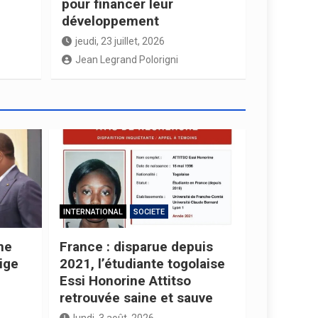
pour financer leur
développement
jeudi, 23 juillet, 2026
Jean Legrand Polorigni
INTERNATIONAL
SOCIETE
ne
France : disparue depuis
ige
2021, l’étudiante togolaise
Essi Honorine Attitso
retrouvée saine et sauve
lundi, 3 août, 2026