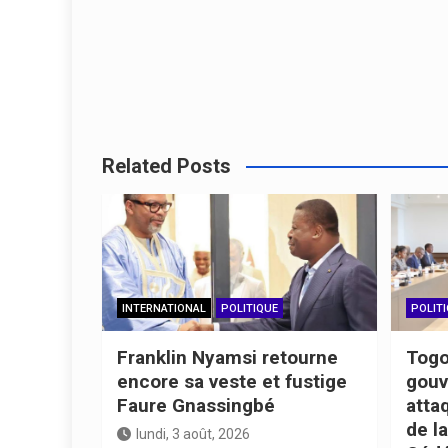
Related Posts
INTERNATIONAL
POLITIQUE
POLIT
Franklin Nyamsi retourne
Togo
encore sa veste et fustige
gouv
Faure Gnassingbé
atta
de la
lundi, 3 août, 2026