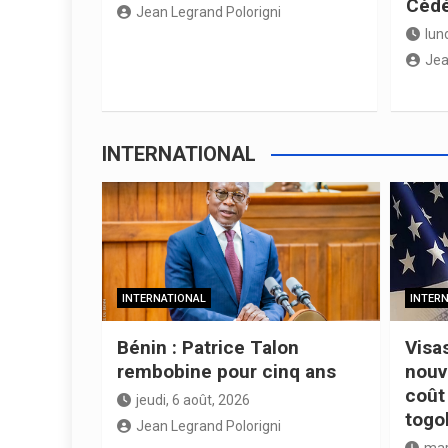
Céd
Jean Legrand Polorigni
lund
Jea
INTERNATIONAL
INTERNATIONAL
INTER
Bénin : Patrice Talon
Visa
rembobine pour cinq ans
nouv
coût 
jeudi, 6 août, 2026
togo
Jean Legrand Polorigni
mar